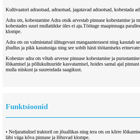
Kultivaatori adraotsad, adraotsad, jagatavad adraotsad, kobestada ad
Adra ots, kobestamine Adra otsik arvestab pinnase kobestamise ja m
kobestades suuri mullatükke üles ei aja.Töötage maapinnaga paralleel
klompe.
Adra ots on valmistatud ülitugevast mangaanterasest ning kasutab sep
jõudlus ja pikk kasutusiga ning see sobib hästi töötamiseks erineva
Kobestav adra ots võtab arvesse pinnase kobestamise ja purustamise f
lõikamisel ja põllukultuuride kasvatamisel, hoides samal ajal pinnast
mulla niiskust ja suurendada saagikust.
Funktsioonid
• Neljarattalisel traktoril on jõuallikas ning tera ots on kõrre lõi
läbi väga kõva pinnase ja lõhuvad klompe.