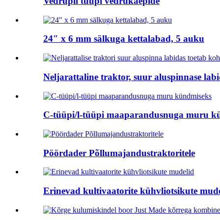
Vedrupii tüüpi vedrukäepide
24″ x 6 mm sälkuga kettalabad, 5 auku
Neljarattaline traktor, suur aluspinnase labi
C-tüüpi/l-tüüpi maaparandusnuga muru k
Pöördader Põllumajandustraktoritele
Erinevad kultivaatorite kühvliotsikute mud