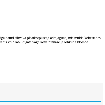
paigaldatud sihvaka plaatkorpusega adrajaguna, mis mulda kobestades
draots võib läbi lõigata väga kõva pinnase ja lõhkuda klompe.