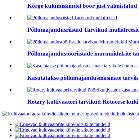
Kõrge kulumiskindel boor just valmistatud 
Põllumajandusriistad Tarvikud mullafreesi
Põllumajandustööriistade muruniidukite tar
Kasutatakse põllumajandusmasinate tarvik
Rotary kultivaatori tarvikud Rotoorse kultiv