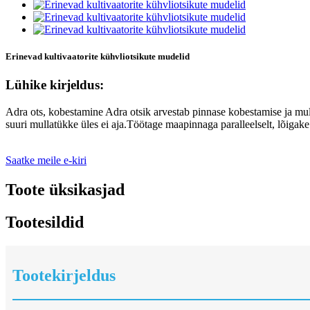
Erinevad kultivaatorite kühvliotsikute mudelid
Lühike kirjeldus:
Adra ots, kobestamine Adra otsik arvestab pinnase kobestamise ja mul
suuri mullatükke üles ei aja.Töötage maapinnaga paralleelselt, lõigake
Saatke meile e-kiri
Toote üksikasjad
Tootesildid
Tootekirjeldus