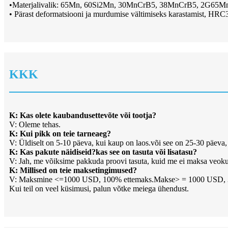
•Materjalivalik: 65Mn, 60Si2Mn, 30MnCrB5, 38MnCrB5, 2G65M
• Pärast deformatsiooni ja murdumise vältimiseks karastamist, HRC
KKK
K: Kas olete kaubandusettevõte või tootja?
V: Oleme tehas.
K: Kui pikk on teie tarneaeg?
V: Üldiselt on 5-10 päeva, kui kaup on laos.või see on 25-30 päeva, 
K: Kas pakute näidiseid?kas see on tasuta või lisatasu?
V: Jah, me võiksime pakkuda proovi tasuta, kuid me ei maksa veoku
K: Millised on teie maksetingimused?
V: Maksmine <=1000 USD, 100% ettemaks.Makse> = 1000 USD, 30% 
Kui teil on veel küsimusi, palun võtke meiega ühendust.