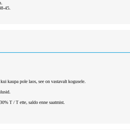
n.
38-45.
kui kaupa pole laos, see on vastavalt kogusele.
lusid.
T / T ette, saldo enne saatmist.