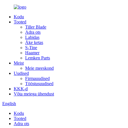
Kodu
Tooted
Tiller Blade
Adra ots
Labidas
Äke ketas
S-Tine
Haamer
Lemken Parts
Meist
Meie meeskond
Uudised
Firmauudised
Tööstusuudised
KKK-d
Võta meiega ühendust
English
Kodu
Tooted
Adra ots