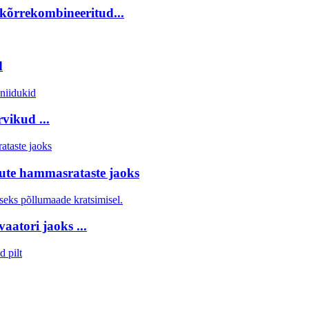
kõrrekombineeritud...
d
vikud ...
ute hammasrataste jaoks
aatori jaoks ...