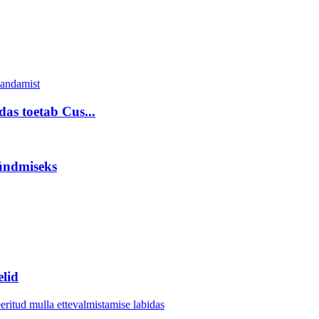
das toetab Cus...
ündmiseks
elid