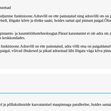
raotsad
uljumise funktsioone.Adravõll on ette painutatud ning adravõlli ots on
selt, lõigake kõrre ja tõstke saaki, hoides samal ajal pinnast paigal.Õh
istamis- ja kuumtöötlustehnoloogiat.Pärast karastamist ei ole adra ots a
tes keskkondades.
unktsioone.Adravõll on ette painutatud, adra võlli otsa on paigaldatud
 paigal, võivad õhukesed ja pikad adraotsad läbi lõigata väga kõva pinn
kamisel ja põllukultuuride kasvatamisel maapinnaga paralleelne, hoides s