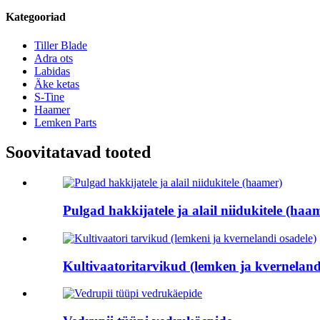
Kategooriad
Tiller Blade
Adra ots
Labidas
Äke ketas
S-Tine
Haamer
Lemken Parts
Soovitatavad tooted
Pulgad hakkijatele ja alail niidukitele (haa
Kultivaatoritarvikud (lemken ja kverneland