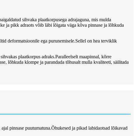
 paigaldatud sihvaka plaatkorpusega adrajaguna, mis mulda
uke ja pikk adraots võib läbi lõigata väga kõva pinnase ja lõhkuda
ltid deformatsioonile ega purunemisele.Sellel on hea terviklik
 sihvakas plaatkorpus adraks.Paralleelselt maapinnal, kõrre
ase, lõhkuda klompe ja parandada tõhusalt mulla kvaliteeti, säilitada
amal ajal pinnase puutumatuna.Õhukesed ja pikad labidaotsad lõikavad