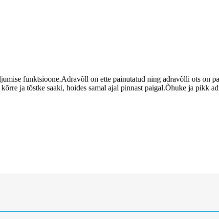
jumise funktsioone.Adravõll on ette painutatud ning adravõlli ots on 
 kõrre ja tõstke saaki, hoides samal ajal pinnast paigal.Õhuke ja pikk a