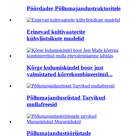
Pöördader Põllumajandustraktoritele
Erinevad kultivaatorite
kühvliotsikute mudelid
Kõrge kulumiskindel boor just
valmistatud kõrrekombineeritud...
Põllumajandusriistad Tarvikud
mullafreesid
Põllumajandustööriistade