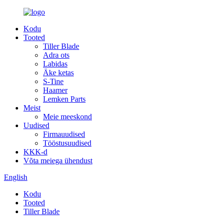
Kodu
Tooted
Tiller Blade
Adra ots
Labidas
Äke ketas
S-Tine
Haamer
Lemken Parts
Meist
Meie meeskond
Uudised
Firmauudised
Tööstusuudised
KKK-d
Võta meiega ühendust
English
Kodu
Tooted
Tiller Blade