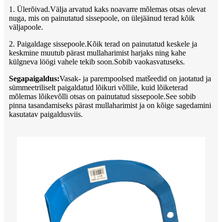
1. Ülerõivad.Välja arvatud kaks noavarre mõlemas otsas olevat
nuga, mis on painutatud sissepoole, on ülejäänud terad kõik
väljapoole.
2. Paigaldage sissepoole.Kõik terad on painutatud keskele ja
keskmine muutub pärast mullaharimist harjaks ning kahe
külgneva löögi vahele tekib soon.Sobib vaokasvatuseks.
Segapaigaldus:
Vasak- ja parempoolsed matšeedid on jaotatud ja
sümmeetriliselt paigaldatud lõikuri võllile, kuid lõiketerad
mõlemas lõikevõlli otsas on painutatud sissepoole.See sobib
pinna tasandamiseks pärast mullaharimist ja on kõige sagedamini
kasutatav paigaldusviis.