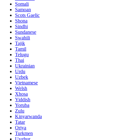
Somali
Samoan
Scots Gaelic
Shona
Sindhi
Sundanese
Swahili
Tajik
Tamil
Telugu
Thai
Ukrainian
Urdu
Uzbek
Vietnamese
Welsh
Xhosa
Yiddish
Yoruba
Zulu
Kinyarwanda
Tatar
Oriya
Turkmen
Uyghur