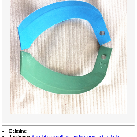
Eelmine:
Järgmine:
Kasutatakse põllumajandusmasinate tarvikute