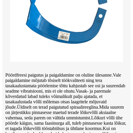
Pöördfreesi paigutus ja paigaldamine on oluline ülesanne.Vale
paigaldamine mõjutab tõsiselt töökvaliteeti ning tera
tasakaalustamata pöörlemise tõttu kahjustab see osi ja suurendab
seadme vibratsiooni, mis ei ole ohutu.Vasak- ja paremale
kõverdatud labad tuleks võimalikult palju ajatada, et
tasakaalustada võlli mõlemas otsas laagritele mõjuvaid
jõude.Üldiselt on terad paigutatud spiraalireeglina.Mida suurem
on järjestikku pinnasesse maetud terade lõikevõlli aksiaalne
vahemaa, seda parem on vältida ummistumist.Lõikuri võlli ühe
pöörde käigus, sama faasinurga all, tuleb pinnasesse kasta lõikur,
et tagada lõikevõlli tööstabiilsus ja ühtlane koormus.Kui on