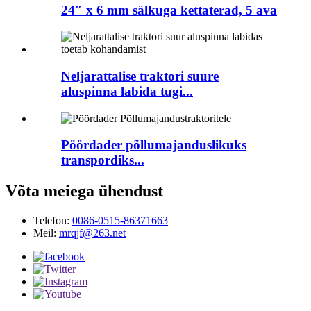
24″ x 6 mm sälkuga kettaterad, 5 ava
Neljarattalise traktori suure
aluspinna labida tugi...
Pöördader põllumajanduslikuks
transpordiks...
Võta meiega ühendust
Telefon:
0086-0515-86371663
Meil:
mrqjf@263.net