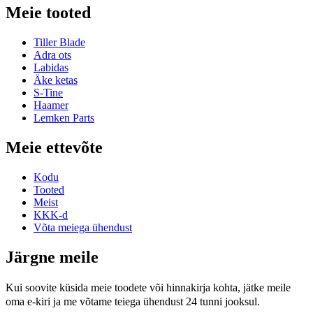
Meie tooted
Tiller Blade
Adra ots
Labidas
Äke ketas
S-Tine
Haamer
Lemken Parts
Meie ettevõte
Kodu
Tooted
Meist
KKK-d
Võta meiega ühendust
Järgne meile
Kui soovite küsida meie toodete või hinnakirja kohta, jätke meile
oma e-kiri ja me võtame teiega ühendust 24 tunni jooksul.