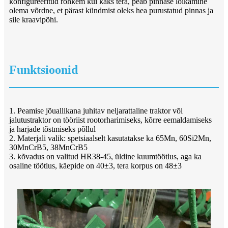
konfigureeritud rohkem kui kaks tera, peab pinnase lõikamine
olema võrdne, et pärast kündmist oleks hea purustatud pinnas ja
sile kraavipõhi.
Funktsioonid
1. Peamise jõuallikana juhitav neljarattaline traktor või
jalutustraktor on tööriist rootorharimiseks, kõrre eemaldamiseks
ja harjade tõstmiseks põllul
2. Materjali valik: spetsiaalselt kasutatakse ka 65Mn, 60Si2Mn,
30MnCrB5, 38MnCrB5
3. kõvadus on valitud HR38-45, üldine kuumtöötlus, aga ka
osaline töötlus, käepide on 40±3, tera korpus on 48±3