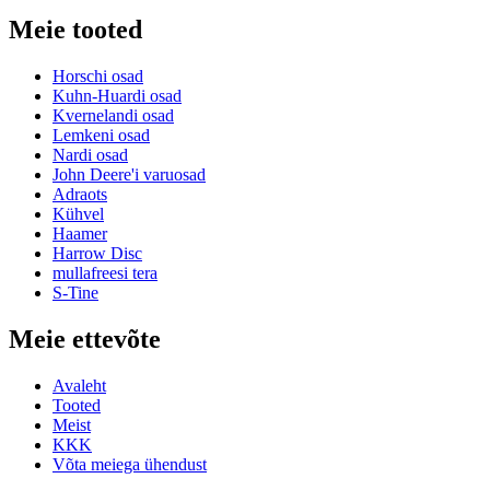
Meie tooted
Horschi osad
Kuhn-Huardi osad
Kvernelandi osad
Lemkeni osad
Nardi osad
John Deere'i varuosad
Adraots
Kühvel
Haamer
Harrow Disc
mullafreesi tera
S-Tine
Meie ettevõte
Avaleht
Tooted
Meist
KKK
Võta meiega ühendust