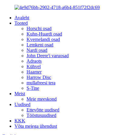
Avaleht
Tooted
Horschi osad
Kuhn-Huardi osad
Kvernelandi osad
Lemkeni osad
Nardi osad
John Deere'i varuosad
Adraots
Kühvel
Haamer
Harrow Disc
mullafreesi tera
S-Tine
Meist
Meie meeskond
Uudised
Ettevõtte uudised
Tööstusuudised
KKK
Võta meiega ühendust