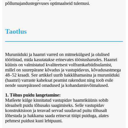
põllumajandustegevuses optimaalseid tulemusi.
Taotlus
Muruniiduki ja haamri varred on mitmekülgsed ja olulised
tööriistad, mida kasutatakse erinevates tööstusharudes. Haamri
küünis on valmistatud kvaliteetsest volframkarbiidisulamist,
millel on suurepärane kõvadus ja vastupidavus, kõvadusastmega
48–52 kraadi. See artikkel uurib hakklihamasina ja muruniiduki
(haamri) varraste kaheksat peamist rakendust ning toob esile
nende suurepärased omadused ja kohandamisvõimalused.
1. Tõhus puidu langetamine:
Matšeete külge kinnitatud vastupidav haamriküünis sobib
ideaalselt puidu tõhusaks saagimiseks. Selle vastupidav
konstruktsioon ja teravad servad suudavad puitu tõhusalt
lõhestada ja hakkama saada erinevat tüüpi puiduga, alates
pehmest puidust kuni lehtpuuni.