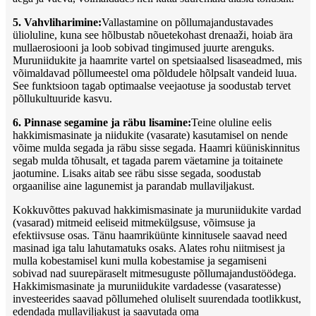
5. Vahvliharimine:
Vallastamine on põllumajandustavades
ülioluline, kuna see hõlbustab nõuetekohast drenaaži, hoiab ära
mullaerosiooni ja loob sobivad tingimused juurte arenguks.
Muruniidukite ja haamrite vartel on spetsiaalsed lisaseadmed, mis
võimaldavad põllumeestel oma põldudele hõlpsalt vandeid luua.
See funktsioon tagab optimaalse veejaotuse ja soodustab tervet
põllukultuuride kasvu.
6. Pinnase segamine ja räbu lisamine:
Teine oluline eelis
hakkimismasinate ja niidukite (vasarate) kasutamisel on nende
võime mulda segada ja räbu sisse segada. Haamri küüniskinnitus
segab mulda tõhusalt, et tagada parem väetamine ja toitainete
jaotumine. Lisaks aitab see räbu sisse segada, soodustab
orgaanilise aine lagunemist ja parandab mullaviljakust.
Kokkuvõttes pakuvad hakkimismasinate ja muruniidukite vardad
(vasarad) mitmeid eeliseid mitmekülgsuse, võimsuse ja
efektiivsuse osas. Tänu haamriküünte kinnitusele saavad need
masinad iga talu lahutamatuks osaks. Alates rohu niitmisest ja
mulla kobestamisel kuni mulla kobestamise ja segamiseni
sobivad nad suurepäraselt mitmesuguste põllumajandustöödega.
Hakkimismasinate ja muruniidukite vardadesse (vasaratesse)
investeerides saavad põllumehed oluliselt suurendada tootlikkust,
edendada mullaviljakust ja saavutada oma