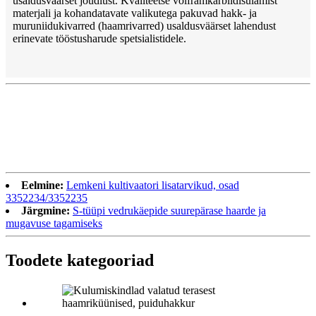
usaldusväärset jõudlust. Kvaliteetse volframkarbiidisulamist
materjali ja kohandatavate valikutega pakuvad hakk- ja
muruniidukivarred (haamrivarred) usaldusväärset lahendust
erinevate tööstusharude spetsialistidele.
Eelmine:
Lemkeni kultivaatori lisatarvikud, osad
3352234/3352235
Järgmine:
S-tüüpi vedrukäepide suurepärase haarde ja
mugavuse tagamiseks
Toodete kategooriad