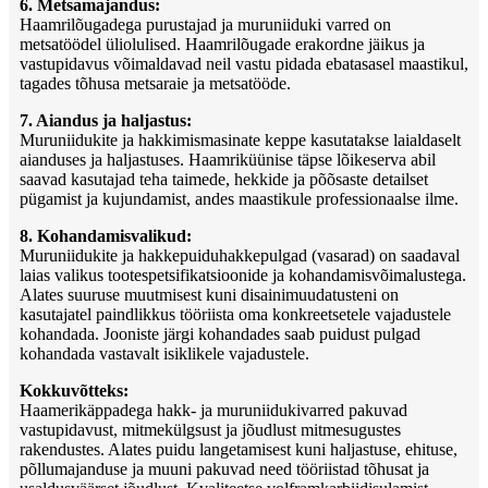
6. Metsamajandus:
Haamrilõugadega purustajad ja muruniiduki varred on
metsatöödel üliolulised. Haamrilõugade erakordne jäikus ja
vastupidavus võimaldavad neil vastu pidada ebatasasel maastikul,
tagades tõhusa metsaraie ja metsatööde.
7. Aiandus ja haljastus:
Muruniidukite ja hakkimismasinate keppe kasutatakse laialdaselt
aianduses ja haljastuses. Haamriküünise täpse lõikeserva abil
saavad kasutajad teha taimede, hekkide ja põõsaste detailset
pügamist ja kujundamist, andes maastikule professionaalse ilme.
8. Kohandamisvalikud:
Muruniidukite ja hakkepuiduhakkepulgad (vasarad) on saadaval
laias valikus tootespetsifikatsioonide ja kohandamisvõimalustega.
Alates suuruse muutmisest kuni disainimuudatusteni on
kasutajatel paindlikkus tööriista oma konkreetsetele vajadustele
kohandada. Jooniste järgi kohandades saab puidust pulgad
kohandada vastavalt isiklikele vajadustele.
Kokkuvõtteks:
Haamerikäppadega hakk- ja muruniidukivarred pakuvad
vastupidavust, mitmekülgsust ja jõudlust mitmesugustes
rakendustes. Alates puidu langetamisest kuni haljastuse, ehituse,
põllumajanduse ja muuni pakuvad need tööriistad tõhusat ja