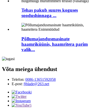
Tehas pakub suures koguses
soodushinnaga ...
Põllumajandusmasinate
haamriküünis, haamritera parim
valik...
Võta meiega ühendust
Telefon:
0086-13651592058
E-post:
fjblade@263.net