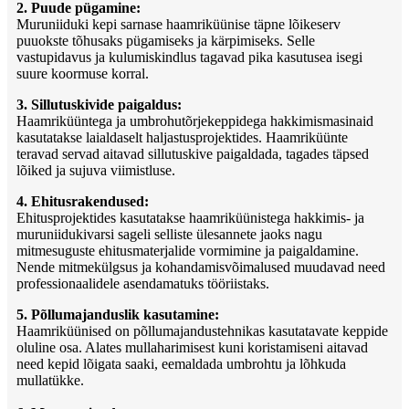
2. Puude pügamine:
Muruniiduki kepi sarnase haamriküünise täpne lõikeserv
puuokste tõhusaks pügamiseks ja kärpimiseks. Selle
vastupidavus ja kulumiskindlus tagavad pika kasutusea isegi
suure koormuse korral.
3. Sillutuskivide paigaldus:
Haamriküüntega ja umbrohutõrjekeppidega hakkimismasinaid
kasutatakse laialdaselt haljastusprojektides. Haamriküünte
teravad servad aitavad sillutuskive paigaldada, tagades täpsed
lõiked ja sujuva viimistluse.
4. Ehitusrakendused:
Ehitusprojektides kasutatakse haamriküünistega hakkimis- ja
muruniidukivarsi sageli selliste ülesannete jaoks nagu
mitmesuguste ehitusmaterjalide vormimine ja paigaldamine.
Nende mitmekülgsus ja kohandamisvõimalused muudavad need
professionaalidele asendamatuks tööriistaks.
5. Põllumajanduslik kasutamine:
Haamriküünised on põllumajandustehnikas kasutatavate keppide
oluline osa. Alates mullaharimisest kuni koristamiseni aitavad
need kepid lõigata saaki, eemaldada umbrohtu ja lõhkuda
mullatükke.