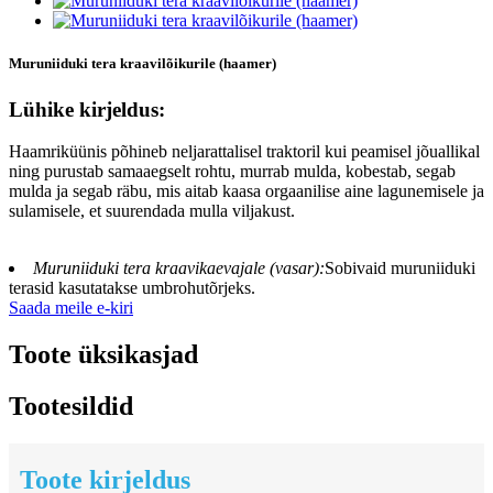
Muruniiduki tera kraavilõikurile (haamer)
Lühike kirjeldus:
Haamriküünis põhineb neljarattalisel traktoril kui peamisel jõuallikal
ning purustab samaaegselt rohtu, murrab mulda, kobestab, segab
mulda ja segab räbu, mis aitab kaasa orgaanilise aine lagunemisele ja
sulamisele, et suurendada mulla viljakust.
Muruniiduki tera kraavikaevajale (vasar):
Sobivaid muruniiduki
terasid kasutatakse umbrohutõrjeks.
Saada meile e-kiri
Toote üksikasjad
Tootesildid
Toote kirjeldus