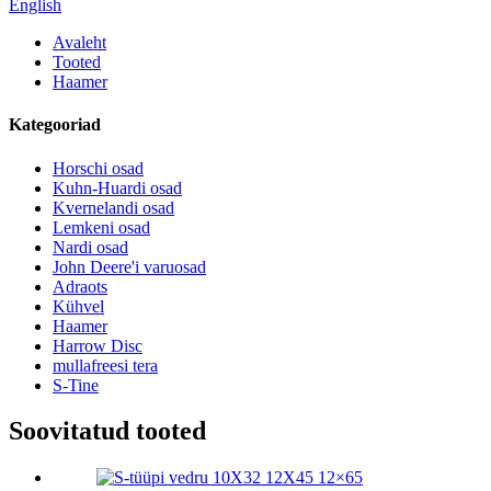
English
Avaleht
Tooted
Haamer
Kategooriad
Horschi osad
Kuhn-Huardi osad
Kvernelandi osad
Lemkeni osad
Nardi osad
John Deere'i varuosad
Adraots
Kühvel
Haamer
Harrow Disc
mullafreesi tera
S-Tine
Soovitatud tooted