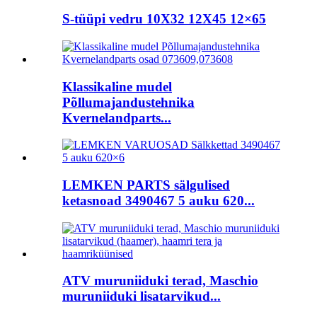
S-tüüpi vedru 10X32 12X45 12×65
Klassikaline mudel
Põllumajandustehnika
Kvernelandparts...
LEMKEN PARTS sälgulised
ketasnoad 3490467 5 auku 620...
ATV muruniiduki terad, Maschio
muruniiduki lisatarvikud...