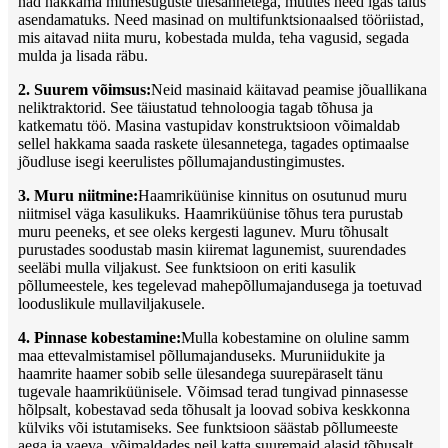
nad hakkama mitmesuguste ülesannetega, muutes need igas talus
asendamatuks. Need masinad on multifunktsionaalsed tööriistad,
mis aitavad niita muru, kobestada mulda, teha vagusid, segada
mulda ja lisada räbu.
2. Suurem võimsus:
Neid masinaid käitavad peamise jõuallikana
neliktraktorid. See täiustatud tehnoloogia tagab tõhusa ja
katkematu töö. Masina vastupidav konstruktsioon võimaldab
sellel hakkama saada raskete ülesannetega, tagades optimaalse
jõudluse isegi keerulistes põllumajandustingimustes.
3. Muru niitmine:
Haamriküünise kinnitus on osutunud muru
niitmisel väga kasulikuks. Haamriküünise tõhus tera purustab
muru peeneks, et see oleks kergesti lagunev. Muru tõhusalt
purustades soodustab masin kiiremat lagunemist, suurendades
seeläbi mulla viljakust. See funktsioon on eriti kasulik
põllumeestele, kes tegelevad mahepõllumajandusega ja toetuvad
looduslikule mullaviljakusele.
4. Pinnase kobestamine:
Mulla kobestamine on oluline samm
maa ettevalmistamisel põllumajanduseks. Muruniidukite ja
haamrite haamer sobib selle ülesandega suurepäraselt tänu
tugevale haamriküünisele. Võimsad terad tungivad pinnasesse
hõlpsalt, kobestavad seda tõhusalt ja loovad sobiva keskkonna
külviks või istutamiseks. See funktsioon säästab põllumeeste
aega ja vaeva, võimaldades neil katta suuremaid alasid tõhusalt.