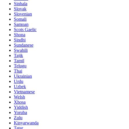
Sinhala
Slovak
Slovenian
Somali
Samoan
Scots Gaelic
Shona
Sindhi
Sundanese
Swahili
Tajik
Tamil
Telugu
Thai
Ukrainian
Urdu
Uzbek
Vietnamese
Welsh
Xhosa
Yiddish
Yoruba
Zulu
Kinyarwanda
Tatar