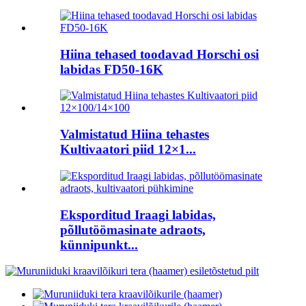
Hiina tehased toodavad Horschi osi
labidas FD50-16K
Valmistatud Hiina tehastes
Kultivaatori piid 12×1...
Eksporditud Iraagi labidas,
põllutöömasinate adraots,
künnipunkt...