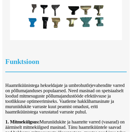
Funktsioon
Haamriküünistega hekseldajate ja umbrohutõrjevahendite varred
on põllumajanduses populaarsed. Need masinad on spetsiaalselt
loodud mitmesuguste põllumajandustööde efektiivsuse ja
tootlikkuse optimeerimiseks. Vaatleme hakklihamasinate ja
muruniidukite varraste kuut peamist omadust, eriti
haamriküünistega varustatud varraste puhul.
1. Mitmekülgsus:
Muruniidukite ja haamrite varred (vasarad) on
äärmiselt mitmekülgsed masinad. Tänu haamriküüntele saavad